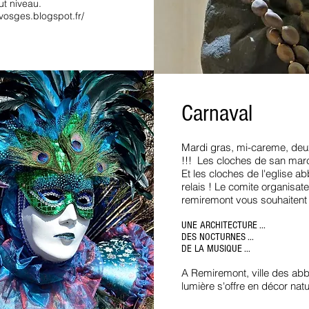
ut niveau.
vosges.blogspot.fr/
Carnaval
Mardi gras, mi-careme, deux
!!! Les cloches de san marc
Et les cloches de l'eglise a
relais ! Le comite organisate
remiremont vous souhaitent 
UNE ARCHITECTURE ...
DES NOCTURNES ...
DE LA MUSIQUE ...
A Remiremont, ville des abb
lumière s'offre en décor na