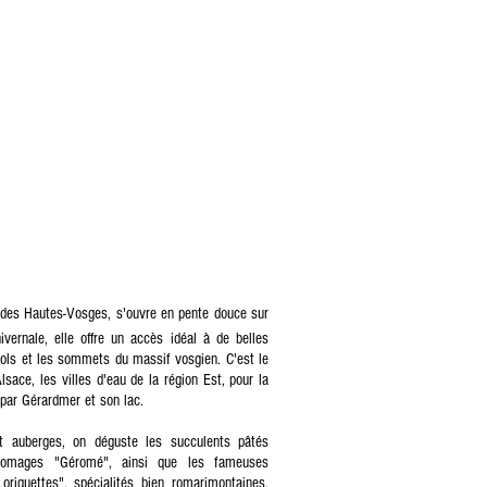
 des Hautes-Vosges, s'ouvre en pente douce sur
ivernale, elle offre un accès idéal à de belles
cols et les sommets du massif vosgien. C'est le
Alsace, les villes d'eau de la région Est, pour la
 par Gérardmer et son lac.
t auberges, on déguste les succulents pâtés
 fromages "Géromé", ainsi que les fameuses
oriquettes", spécialités bien romarimontaines.