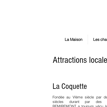
La CHOUETTE maiso
La Maison
Les cha
Attractions local
La Coquette
Fondée au VIème siècle par de
siècles durant par des D
REMIREMONT a toujours vécu à 