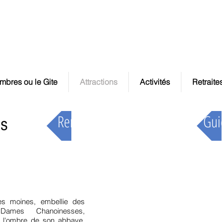
n
Chambres d'hôtes et +
la.chouette.maison@orange.fr
mbres ou le Gite
Attractions
Activités
Retrait
Remiremont
Gui
es
s moines, embellie des
ames Chanoinesses,
l'ombre de son abbaye.