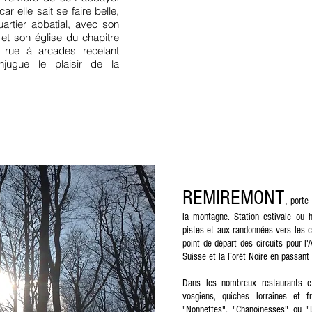
ar elle sait se faire belle,
uartier abbatial, avec son
et son église du chapitre
rue à arcades recelant
jugue le plaisir de la
REMIREMONT
,
porte
la montagne. Station estivale ou h
pistes et aux randonnées vers les 
point de départ des circuits pour l'
Suisse et la Forêt Noire en passant
Dans les nombreux restaurants e
vosgiens, quiches lorraines et
"Nonnettes", "Chanoinesses" ou "L