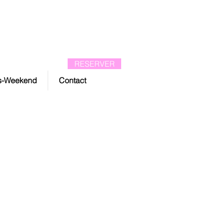
TEL 06 72 11 59 94
RESERVER
es-Weekend
Contact
de Touristique